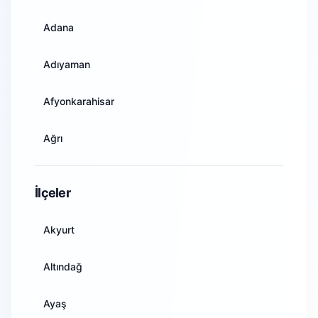
Adana
Adıyaman
Afyonkarahisar
Ağrı
Amasya
İlçeler
Ankara
Akyurt
Antalya
Altındağ
Artvin
Ayaş