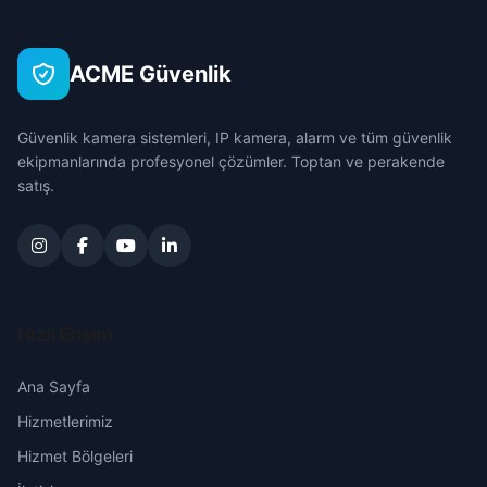
Büyükbıyık
Çankırı
Güdül
ACME Güvenlik
Büyükcamili
Çorum
Haymana
Güvenlik kamera sistemleri, IP kamera, alarm ve tüm güvenlik
Çakıl
Denizli
ekipmanlarında profesyonel çözümler. Toptan ve perakende
Kahramankazan
satış.
Çarşı
Diyarbakır
Kalecik
Ergin
Edirne
Keçiören
Gültepe
Elazığ
Hızlı Erişim
Kızılcahamam
İsmetpaşa
Erzincan
Ana Sayfa
Mamak
Hizmetlerimiz
Kartaltepe
Erzurum
Nallıhan
Hizmet Bölgeleri
Küçükbıyık
Eskişehir