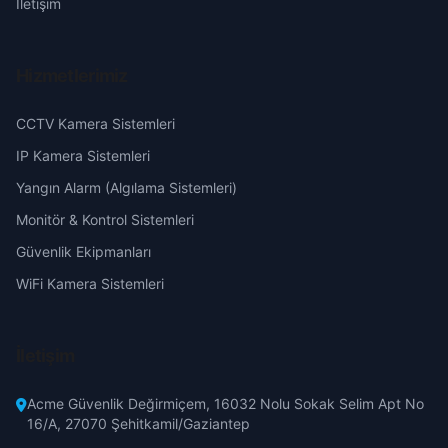
İletişim
Polatlı
Küçükcamili
Gaziantep
Pursaklar
Hizmetlerimiz
Sarıhüyük
Giresun
CCTV Kamera Sistemleri
Sincan
Sırapınar
Hakkari
IP Kamera Sistemleri
Şereflikoçhisar
Yangın Alarm (Algılama Sistemleri)
Sofular
Hatay
Monitör & Kontrol Sistemleri
Yenimahalle
Güvenlik Ekipmanları
Sugüzel
Isparta
WiFi Kamera Sistemleri
Şentepe
Mersin
İletişim
Tepeköy
İstanbul
Acme Güvenlik Değirmiçem, 16032 Nolu Sokak Selim Apt No
Uzunlar
İzmir
16/A, 27070 Şehitkamil/Gaziantep