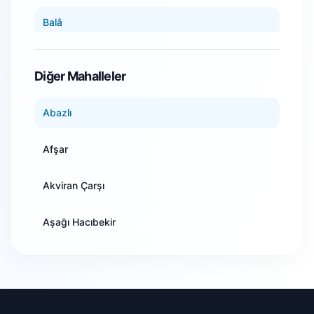
Aydın
Balâ
Balıkesir
Beypazarı
Diğer Mahalleler
Bilecik
Çamlıdere
Abazlı
Bingöl
Çankaya
Afşar
Bitlis
Çubuk
Akviran Çarşı
Bolu
Elmadağ
Aşağı Hacıbekir
Burdur
Etimesgut
Bektaşlı
Bursa
Evren
Beynam
Çanakkale
Gölbaşı