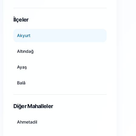
Amasya
İlçeler
Ankara
Akyurt
Antalya
Altındağ
Artvin
Ayaş
Aydın
Balâ
Balıkesir
Beypazarı
Diğer Mahalleler
Bilecik
Çamlıdere
Ahmetadil
Bingöl
Çankaya