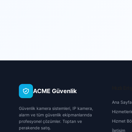
Hızlı Eri
ACME Güvenlik
Ana Sayfa
Güvenlik kamera sistemleri, IP kamera,
Hizmetleri
alarm ve tüm güvenlik ekipmanlarında
Hizmet Böl
profesyonel çözümler. Toptan ve
perakende satış.
İletişim