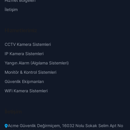
Hizmet Bölgeleri
Karacalar
Eskişehir
İletişim
Polatlı
Karayatak
Gaziantep
Pursaklar
Hizmetlerimiz
Kızık
Giresun
CCTV Kamera Sistemleri
Sincan
Kozayağı
Hakkari
IP Kamera Sistemleri
Şereflikoçhisar
Yangın Alarm (Algılama Sistemleri)
Samut
Hatay
Monitör & Kontrol Sistemleri
Yenimahalle
Güvenlik Ekipmanları
Saracalar
Isparta
WiFi Kamera Sistemleri
Teberik
Mersin
İletişim
Timurhan
İstanbul
Acme Güvenlik Değirmiçem, 16032 Nolu Sokak Selim Apt No
Üzümlü
İzmir