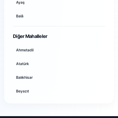
Ayaş
Aydın
Balâ
Balıkesir
Beypazarı
Diğer Mahalleler
Bilecik
Çamlıdere
Ahmetadil
Bingöl
Çankaya
Atatürk
Bitlis
Çubuk
Balıkhisar
Bolu
Elmadağ
Beyazıt
Burdur
Etimesgut
Boztoprak
Bursa
Evren