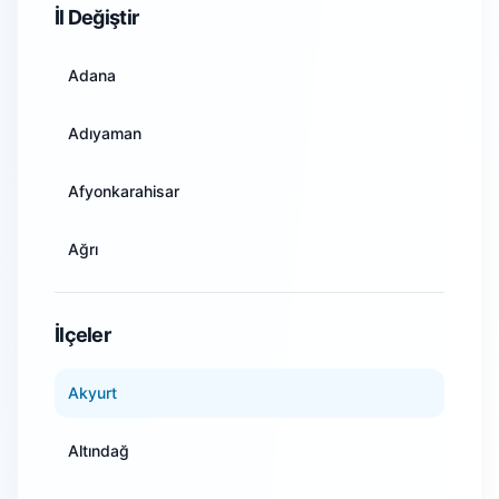
İl Değiştir
Adana
Adıyaman
Afyonkarahisar
Ağrı
Amasya
İlçeler
Ankara
Akyurt
Antalya
Altındağ
Artvin