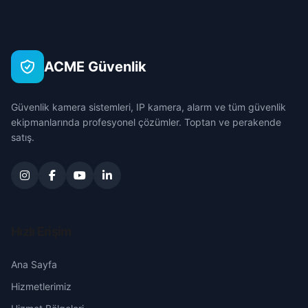
Büyükşehsincan
Çanakkale
Gölbaşı
Çam
Çankırı
Güdül
ACME Güvenlik
Çiftlik
Çorum
Haymana
Güvenlik kamera sistemleri, IP kamera, alarm ve tüm güvenlik
Doğanolan
Denizli
ekipmanlarında profesyonel çözümler. Toptan ve perakende
Kahramankazan
satış.
Elecik
Diyarbakır
Kalecik
Galaba
Edirne
Keçiören
Güzelhisar
Elazığ
Hızlı Erişim
Kızılcahamam
Haydar
Erzincan
Ana Sayfa
Mamak
Hizmetlerimiz
Karacakaya
Erzurum
Nallıhan