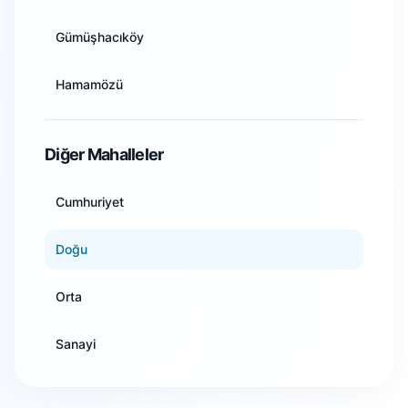
Artvin
Gümüşhacıköy
Aydın
Hamamözü
Balıkesir
Merzifon
Diğer Mahalleler
Bilecik
Suluova
Cumhuriyet
Bingöl
Taşova
Doğu
Bitlis
Orta
Bolu
Sanayi
Burdur
Tepe
Bursa