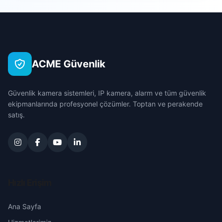
Yemişen
Çanakkale
Yeni
Çankırı
ACME Güvenlik
Yeşilırmak
Çorum
Güvenlik kamera sistemleri, IP kamera, alarm ve tüm güvenlik
Denizli
ekipmanlarında profesyonel çözümler. Toptan ve perakende
satış.
Diyarbakır
Edirne
Elazığ
Hızlı Erişim
Erzincan
Ana Sayfa