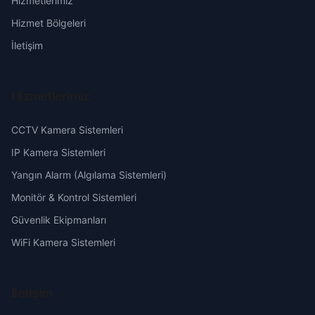
Hizmetlerimiz
Erzurum
Hizmet Bölgeleri
Eskişehir
İletişim
Gaziantep
Hizmetlerimiz
Giresun
CCTV Kamera Sistemleri
Hakkari
IP Kamera Sistemleri
Yangın Alarm (Algılama Sistemleri)
Hatay
Monitör & Kontrol Sistemleri
Güvenlik Ekipmanları
Isparta
WiFi Kamera Sistemleri
Mersin
İletişim
İstanbul