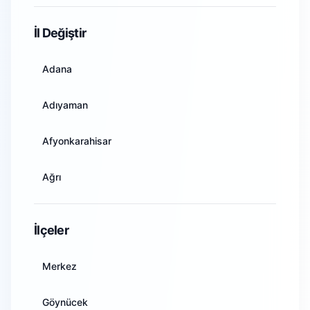
WiFi Kamera Sistemleri
İl Değiştir
Adana
Adıyaman
Afyonkarahisar
Ağrı
Amasya
İlçeler
Ankara
Merkez
Antalya
Göynücek