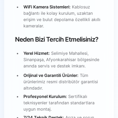
WiFi Kamera Sistemleri:
Kablosuz
bağlantı ile kolay kurulum, uzaktan
erişim ve bulut depolama özellikli akıllı
kameralar.
Neden Bizi Tercih Etmelisiniz?
Yerel Hizmet:
Selimiye Mahallesi,
Sinanpaşa, Afyonkarahisar bölgesinde
anında servis ve destek imkanı.
Orijinal ve Garantili Ürünler:
Tüm
ürünlerimiz resmi distribütör garantisi
altındadır.
Profesyonel Kurulum:
Sertifikalı
teknisyenler tarafından standartlara
uygun montaj.
7/24 Teknik Destek:
Arıza ve sorun