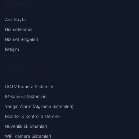
Hızlı Erişim
Şuhut
Yıldırım Kemal
Erzincan
Ana Sayfa
Hizmetlerimiz
Yeni
Erzurum
Hizmet Bölgeleri
Zafer
Eskişehir
İletişim
Gaziantep
Hizmetlerimiz
Giresun
CCTV Kamera Sistemleri
Hakkari
IP Kamera Sistemleri
Yangın Alarm (Algılama Sistemleri)
Hatay
Monitör & Kontrol Sistemleri
Güvenlik Ekipmanları
Isparta
WiFi Kamera Sistemleri