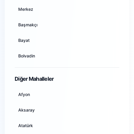
Ankara
Merkez
Antalya
Başmakçı
Artvin
Bayat
Aydın
Bolvadin
Balıkesir
Çay
Diğer Mahalleler
Bilecik
Çobanlar
Afyon
Bingöl
Dazkırı
Aksaray
Bitlis
Dinar
Atatürk
Bolu
Emirdağ