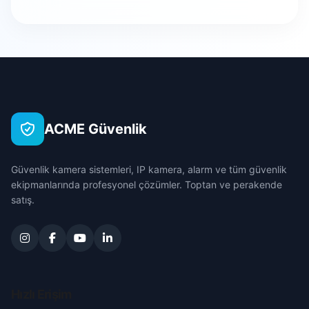
Evciler
Cumhuriyet
Bursa
Hocalar
Çörüt
Çanakkale
İhsaniye
Eskil
Çankırı
İscehisar
ACME Güvenlik
Fatih
Çorum
Kızılören
Güvenlik kamera sistemleri, IP kamera, alarm ve tüm güvenlik
Göçgün
Denizli
ekipmanlarında profesyonel çözümler. Toptan ve perakende
Sandıklı
satış.
Hacıali
Diyarbakır
Sinanpaşa
Haceli
Edirne
Sultandağı
İncili
Elazığ
Hızlı Erişim
Şuhut