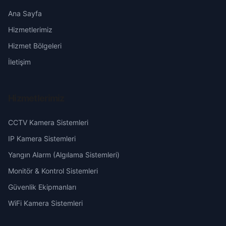
İnkılap
Erzincan
Ana Sayfa
Hizmetlerimiz
Karayatak
Erzurum
Hizmet Bölgeleri
Kaçerli
Eskişehir
İletişim
Kılıçlı
Gaziantep
Hizmetlerimiz
Kızıl
Giresun
CCTV Kamera Sistemleri
Menderes
Hakkari
IP Kamera Sistemleri
Yangın Alarm (Algılama Sistemleri)
Yeni
Hatay
Monitör & Kontrol Sistemleri
Güvenlik Ekipmanları
Yukarı
Isparta
WiFi Kamera Sistemleri
Mersin