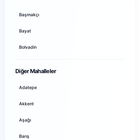
Antalya
Başmakçı
Artvin
Bayat
Aydın
Bolvadin
Balıkesir
Çay
Diğer Mahalleler
Bilecik
Çobanlar
Adatepe
Bingöl
Dazkırı
Akkent
Bitlis
Dinar
Aşağı
Bolu
Emirdağ
Barış
Burdur