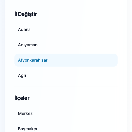
WiFi Kamera Sistemleri
İl Değiştir
Adana
Adıyaman
Afyonkarahisar
Ağrı
Amasya
İlçeler
Ankara
Merkez
Antalya
Başmakçı