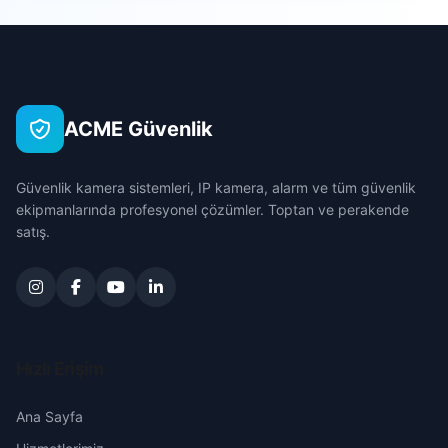
Hocalar
Fatih
Çanakkale
İhsaniye
Hürriyet
Çankırı
İscehisar
ACME Güvenlik
Ilıca
Çorum
Kızılören
Güvenlik kamera sistemleri, IP kamera, alarm ve tüm güvenlik
İstiklal
Denizli
ekipmanlarında profesyonel çözümler. Toptan ve perakende
Sandıklı
satış.
Konak
Diyarbakır
Sinanpaşa
Korubaşı
Edirne
Sultandağı
Pancar
Elazığ
Hızlı Erişim
Şuhut
Pınarbaşı
Erzincan
Ana Sayfa