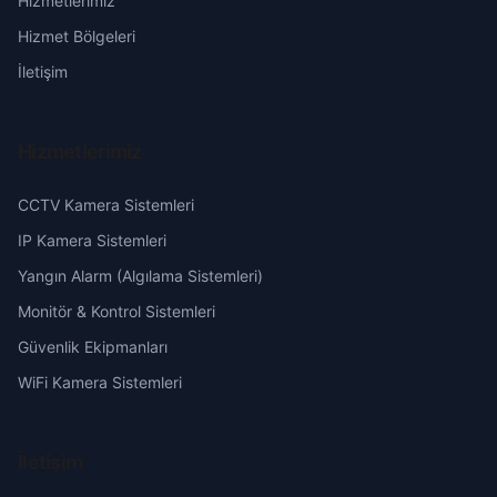
Hizmetlerimiz
Sanayi
Erzurum
Hizmet Bölgeleri
Santral
Eskişehir
İletişim
Stadyum
Gaziantep
Hizmetlerimiz
Suçıkan
Giresun
CCTV Kamera Sistemleri
Toptepe
Hakkari
IP Kamera Sistemleri
Yangın Alarm (Algılama Sistemleri)
Uçarlar
Hatay
Monitör & Kontrol Sistemleri
Güvenlik Ekipmanları
Yeniyol
Isparta
WiFi Kamera Sistemleri
Zafer
Mersin
İletişim
İstanbul