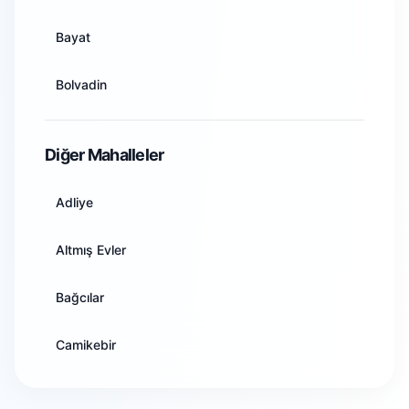
Artvin
Bayat
Aydın
Bolvadin
Balıkesir
Çay
Diğer Mahalleler
Bilecik
Çobanlar
Adliye
Bingöl
Dazkırı
Altmış Evler
Bitlis
Dinar
Bağcılar
Bolu
Emirdağ
Camikebir
Burdur
Evciler
Cumhuriyet
Bursa