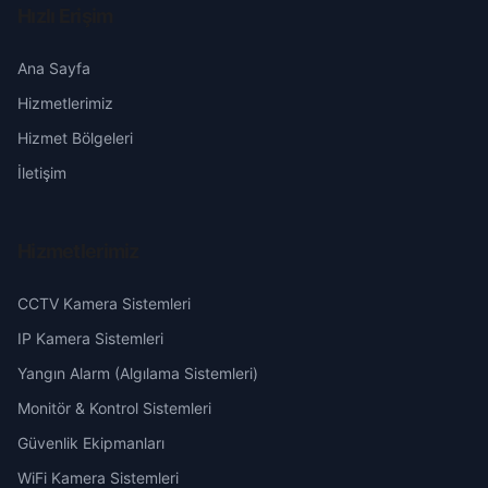
Hızlı Erişim
Şuhut
Erzincan
Ana Sayfa
Hizmetlerimiz
Erzurum
Hizmet Bölgeleri
Eskişehir
İletişim
Gaziantep
Hizmetlerimiz
Giresun
CCTV Kamera Sistemleri
Hakkari
IP Kamera Sistemleri
Yangın Alarm (Algılama Sistemleri)
Hatay
Monitör & Kontrol Sistemleri
Güvenlik Ekipmanları
Isparta
WiFi Kamera Sistemleri