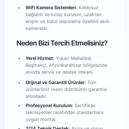
WiFi Kamera Sistemleri:
Kablosuz
bağlantı ile kolay kurulum, uzaktan
erişim ve bulut depolama özellikli akıllı
kameralar.
Neden Bizi Tercih Etmelisiniz?
Yerel Hizmet:
Yukarı Mahallesi,
Başmakçı, Afyonkarahisar bölgesinde
anında servis ve destek imkanı.
Orijinal ve Garantili Ürünler:
Tüm
ürünlerimiz resmi distribütör garantisi
altındadır.
Profesyonel Kurulum:
Sertifikalı
teknisyenler tarafından standartlara
uygun montaj.
7/24 Teknik Destek:
Arıza ve sorun