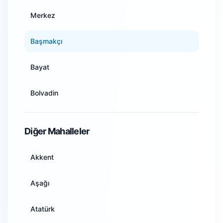
Ankara
Merkez
Antalya
Başmakçı
Artvin
Bayat
Aydın
Bolvadin
Balıkesir
Çay
Diğer Mahalleler
Bilecik
Çobanlar
Akkent
Bingöl
Dazkırı
Aşağı
Bitlis
Dinar
Atatürk
Bolu
Emirdağ