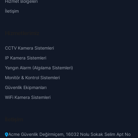
Hizmet Bölgeleri
Eskişehir
İletişim
Gaziantep
Hizmetlerimiz
Giresun
CCTV Kamera Sistemleri
Hakkari
IP Kamera Sistemleri
Yangın Alarm (Algılama Sistemleri)
Hatay
Monitör & Kontrol Sistemleri
Güvenlik Ekipmanları
Isparta
WiFi Kamera Sistemleri
Mersin
İletişim
İstanbul
Acme Güvenlik Değirmiçem, 16032 Nolu Sokak Selim Apt No
İzmir