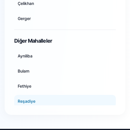
Çelikhan
Aydın
Gerger
Balıkesir
Gölbaşı
Diğer Mahalleler
Bilecik
Kahta
Ayniliba
Bingöl
Samsat
Bulam
Bitlis
Sincik
Fethiye
Bolu
Tut
Reşadiye
Burdur
Salah
Bursa