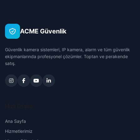
Çanakkale
Çankırı
ACME Güvenlik
Çorum
Güvenlik kamera sistemleri, IP kamera, alarm ve tüm güvenlik
Denizli
ekipmanlarında profesyonel çözümler. Toptan ve perakende
satış.
Diyarbakır
Edirne
Elazığ
Hızlı Erişim
Erzincan
Ana Sayfa
Hizmetlerimiz
Erzurum