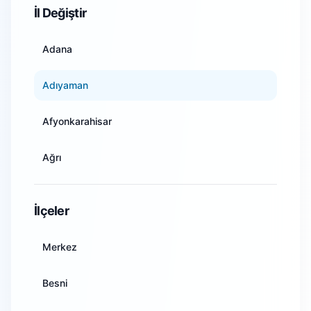
İl Değiştir
Adana
Adıyaman
Afyonkarahisar
Ağrı
Amasya
İlçeler
Ankara
Merkez
Antalya
Besni
Artvin