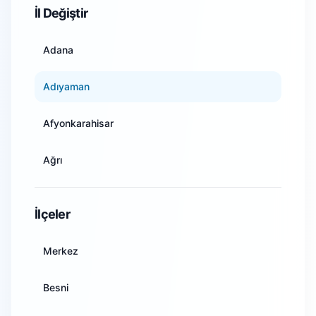
İl Değiştir
Adana
Adıyaman
Afyonkarahisar
Ağrı
Amasya
İlçeler
Ankara
Merkez
Antalya
Besni
Artvin