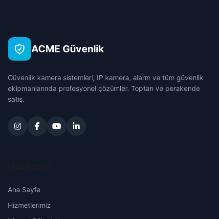
Çanakkale
Çankırı
ACME Güvenlik
Çorum
Güvenlik kamera sistemleri, IP kamera, alarm ve tüm güvenlik
Denizli
ekipmanlarında profesyonel çözümler. Toptan ve perakende
satış.
Diyarbakır
Edirne
Elazığ
Hızlı Erişim
Erzincan
Ana Sayfa
Hizmetlerimiz
Erzurum