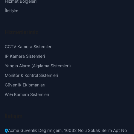
Hizmet Bölgeleri
Eskişehir
İletişim
Gaziantep
Hizmetlerimiz
Giresun
CCTV Kamera Sistemleri
Hakkari
IP Kamera Sistemleri
Yangın Alarm (Algılama Sistemleri)
Hatay
Monitör & Kontrol Sistemleri
Güvenlik Ekipmanları
Isparta
WiFi Kamera Sistemleri
Mersin
İletişim
İstanbul
Acme Güvenlik Değirmiçem, 16032 Nolu Sokak Selim Apt No
İzmir