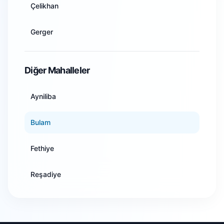
Çelikhan
Aydın
Gerger
Balıkesir
Gölbaşı
Diğer Mahalleler
Bilecik
Kahta
Ayniliba
Bingöl
Samsat
Bulam
Bitlis
Sincik
Fethiye
Bolu
Tut
Reşadiye
Burdur
Salah
Bursa