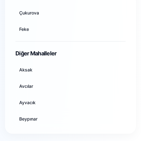
Artvin
Çukurova
Aydın
Feke
Balıkesir
İmamoğlu
Diğer Mahalleler
Bilecik
Karaisalı
Aksak
Bingöl
Karataş
Avcılar
Bitlis
Kozan
Ayvacık
Bolu
Pozantı
Beypınar
Burdur
Saimbeyli
Çandırlar
Bursa