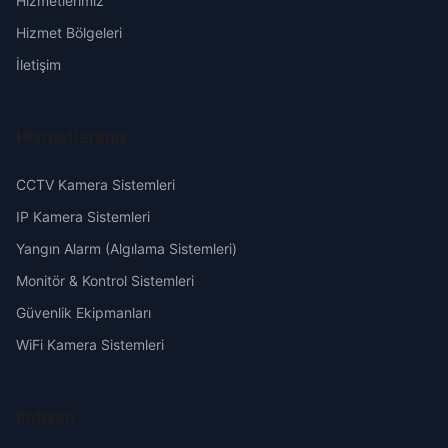
Hizmetlerimiz
Himmetli
Erzurum
Hizmet Bölgeleri
İslam
Eskişehir
İletişim
Kapız
Gaziantep
Hizmetlerimiz
Karakuyu
Giresun
CCTV Kamera Sistemleri
Karsavran
Hakkari
IP Kamera Sistemleri
Yangın Alarm (Algılama Sistemleri)
Kızılağaç
Hatay
Monitör & Kontrol Sistemleri
Güvenlik Ekipmanları
Narlıdere
Isparta
WiFi Kamera Sistemleri
Topallar
Mersin
İletişim
Tülü
İstanbul