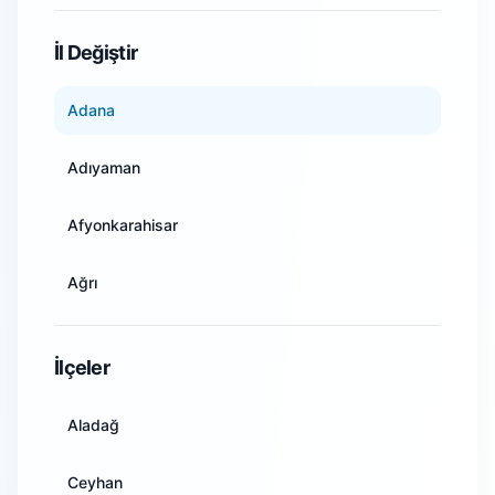
WiFi Kamera Sistemleri
İl Değiştir
Adana
Adıyaman
Afyonkarahisar
Ağrı
Amasya
İlçeler
Ankara
Aladağ
Antalya
Ceyhan