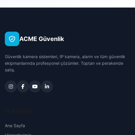
Sarıçam
Cihanlı
Çanakkale
Seyhan
Cumhuriyet
Çankırı
Tufanbeyli
ACME Güvenlik
Değirmenciuşağı
Çorum
Yumurtalık
Güvenlik kamera sistemleri, IP kamera, alarm ve tüm güvenlik
Eyuplar
Denizli
ekipmanlarında profesyonel çözümler. Toptan ve perakende
Yüreğir
satış.
Fatih
Diyarbakır
Gökmenler
Edirne
Güldüren
Elazığ
Hızlı Erişim
Halilbeyli
Erzincan
Ana Sayfa