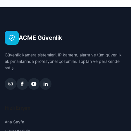
Sarıçam
Cihanlı
Çanakkale
Seyhan
Cumhuriyet
Çankırı
Tufanbeyli
ACME Güvenlik
Değirmenciuşağı
Çorum
Yumurtalık
Güvenlik kamera sistemleri, IP kamera, alarm ve tüm güvenlik
Eyuplar
Denizli
ekipmanlarında profesyonel çözümler. Toptan ve perakende
Yüreğir
satış.
Fatih
Diyarbakır
Gökmenler
Edirne
Güldüren
Elazığ
Hızlı Erişim
Halilbeyli
Erzincan
Ana Sayfa