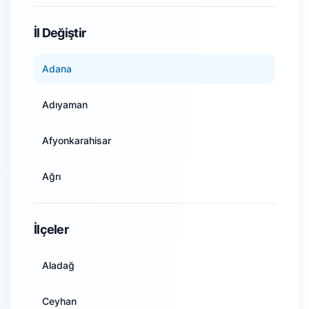
WiFi Kamera Sistemleri
İl Değiştir
Adana
Adıyaman
Afyonkarahisar
Ağrı
Amasya
İlçeler
Ankara
Aladağ
Antalya
Ceyhan