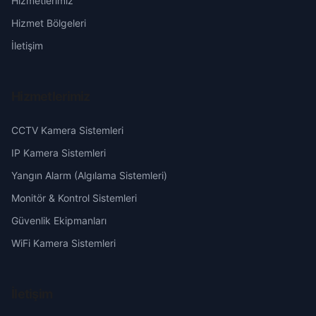
Hizmetlerimiz
Himmetli
Erzurum
Hizmet Bölgeleri
İslam
Eskişehir
İletişim
Kapız
Gaziantep
Hizmetlerimiz
Karakuyu
Giresun
CCTV Kamera Sistemleri
Karsavran
Hakkari
IP Kamera Sistemleri
Yangın Alarm (Algılama Sistemleri)
Kızılağaç
Hatay
Monitör & Kontrol Sistemleri
Güvenlik Ekipmanları
Narlıdere
Isparta
WiFi Kamera Sistemleri
Topallar
Mersin
İletişim
Tülü
İstanbul