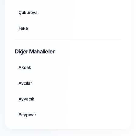
Artvin
Çukurova
Aydın
Feke
Balıkesir
İmamoğlu
Diğer Mahalleler
Bilecik
Karaisalı
Aksak
Bingöl
Karataş
Avcılar
Bitlis
Kozan
Ayvacık
Bolu
Pozantı
Beypınar
Burdur
Saimbeyli
Çandırlar
Bursa