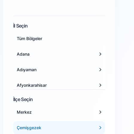
İl Seçin
Tüm Bölgeler
Adana
Adıyaman
Afyonkarahisar
İlçe Seçin
Ağrı
Merkez
Amasya
Çemişgezek
Ankara