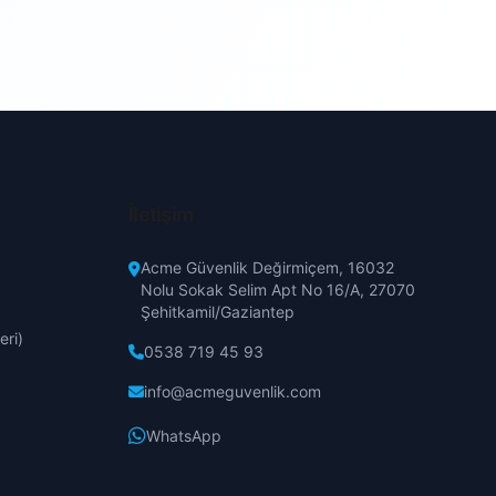
Erzincan
Erzurum
Eskişehir
Gaziantep
İletişim
Giresun
Acme Güvenlik Değirmiçem, 16032
Nolu Sokak Selim Apt No 16/A, 27070
Şehitkamil/Gaziantep
Hakkari
eri)
0538 719 45 93
Hatay
info@acmeguvenlik.com
WhatsApp
Isparta