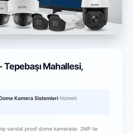
stemleri
 Tepebaşı Mahallesi,
 Tunceli
Dome Kamera Sistemleri
hizmeti
hip vandal proof dome kameralar. 2MP ile