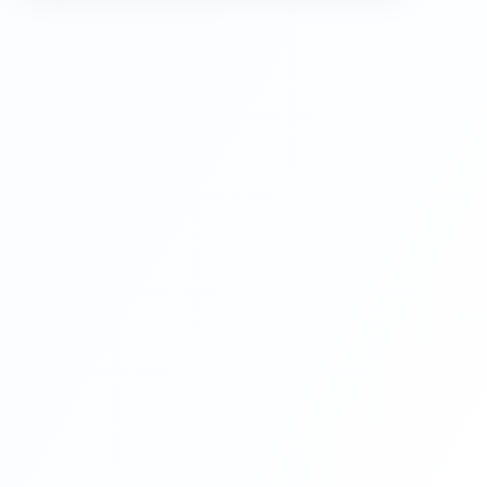
Burdur
Bursa
Çanakkale
Çankırı
Çorum
Denizli
Diyarbakır
Edirne
Elazığ