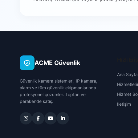
Hızlı Eri
ACME Güvenlik
Ana Sayfa
Güvenlik kamera sistemleri, IP kamera,
Hizmetleri
alarm ve tüm güvenlik ekipmanlarında
Hizmet Böl
profesyonel çözümler. Toptan ve
perakende satış.
İletişim