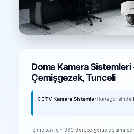
Dome Kamera Si
Dome Kamera Sistemleri -
Tepebaşı Mahallesi, Çemişgezek /
Çemişgezek, Tunceli
CCTV Kamera Sistemleri
kategorisinde
İç mekan için 360 derece görüş açısına sa