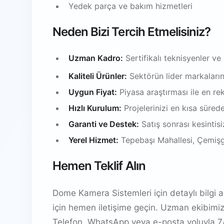
Yedek parça ve bakım hizmetleri
Neden Bizi Tercih Etmelisiniz?
Uzman Kadro:
Sertifikalı teknisyenler ve
Kaliteli Ürünler:
Sektörün lider markalarınd
Uygun Fiyat:
Piyasa araştırması ile en rek
Hızlı Kurulum:
Projelerinizi en kısa süred
Garanti ve Destek:
Satış sonrası kesintis
Yerel Hizmet:
Tepebaşı Mahallesi, Çemişg
Hemen Teklif Alın
Dome Kamera Sistemleri için detaylı bilgi al
için hemen iletişime geçin. Uzman ekibimi
Telefon, WhatsApp veya e-posta yoluyla 7/2