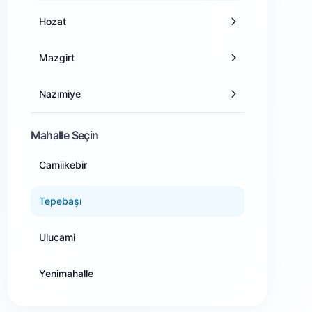
Hozat
Antalya
Mazgirt
Artvin
Nazımiye
Aydın
Ovacık
Mahalle Seçin
Balıkesir
Camiikebir
Pertek
Bilecik
Tepebaşı
Pülümür
Bingöl
Ulucami
Bitlis
Yenimahalle
Bolu