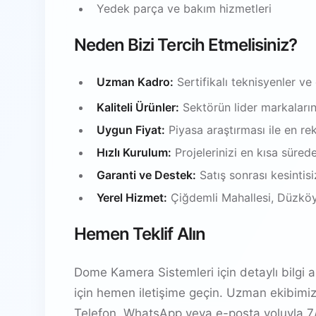
Yedek parça ve bakım hizmetleri
Neden Bizi Tercih Etmelisiniz?
Uzman Kadro:
Sertifikalı teknisyenler ve
Kaliteli Ürünler:
Sektörün lider markalarınd
Uygun Fiyat:
Piyasa araştırması ile en rek
Hızlı Kurulum:
Projelerinizi en kısa süred
Garanti ve Destek:
Satış sonrası kesintis
Yerel Hizmet:
Çiğdemli Mahallesi, Düzköy
Hemen Teklif Alın
Dome Kamera Sistemleri için detaylı bilgi al
için hemen iletişime geçin. Uzman ekibimi
Telefon, WhatsApp veya e-posta yoluyla 7/2