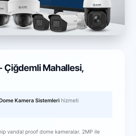
stemleri
 Çiğdemli Mahallesi,
bzon
Dome Kamera Sistemleri
hizmeti
hip vandal proof dome kameralar. 2MP ile