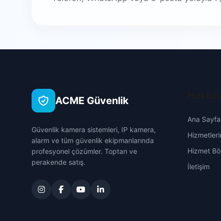
Hızlı Eri
ACME Güvenlik
Ana Sayfa
Güvenlik kamera sistemleri, IP kamera,
Hizmetleri
alarm ve tüm güvenlik ekipmanlarında
Hizmet Böl
profesyonel çözümler. Toptan ve
perakende satış.
İletişim