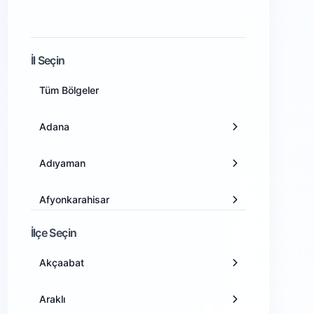
İl Seçin
Tüm Bölgeler
Adana
Adıyaman
Afyonkarahisar
İlçe Seçin
Ağrı
Akçaabat
Amasya
Araklı
Ankara