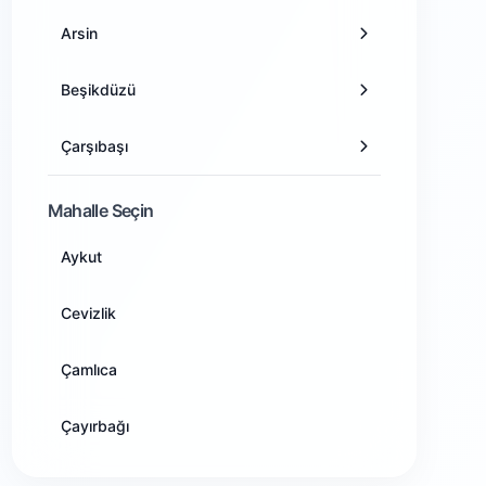
Arsin
Antalya
Beşikdüzü
Artvin
Çarşıbaşı
Aydın
Çaykara
Mahalle Seçin
Balıkesir
Aykut
Dernekpazarı
Bilecik
Cevizlik
Düzköy
Bingöl
Çamlıca
Hayrat
Bitlis
Çayırbağı
Köprübaşı
Bolu
Çiğdemli
Maçka