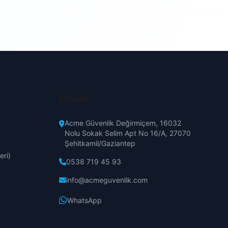
Erzincan
Erzurum
Eskişehir
Gaziantep
İletişim
Giresun
Acme Güvenlik Değirmiçem, 16032
Nolu Sokak Selim Apt No 16/A, 27070
Şehitkamil/Gaziantep
Hakkari
eri)
0538 719 45 93
Hatay
info@acmeguvenlik.com
WhatsApp
Isparta