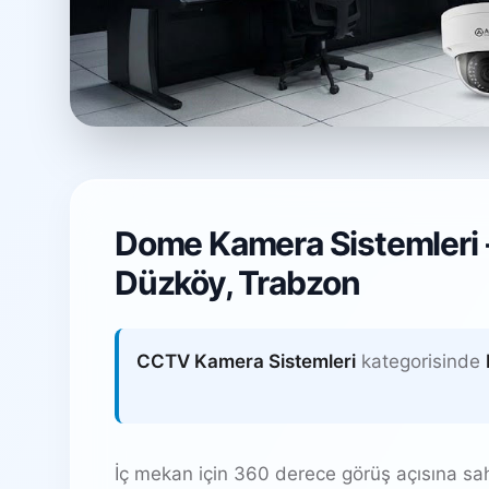
Dome Kamera Si
Dome Kamera Sistemleri -
Çiğdemli Mahallesi, Düzköy / Tra
Düzköy, Trabzon
CCTV Kamera Sistemleri
kategorisinde
İç mekan için 360 derece görüş açısına sa