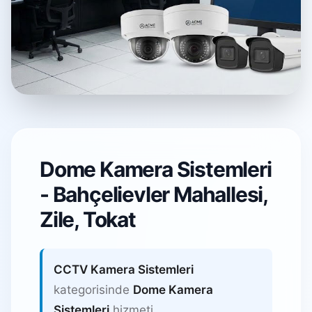
Dome Kamera
Sistemleri
Dome Kamera Sistemleri
- Bahçelievler Mahallesi,
Bahçelievler Mahallesi, Zile /
Tokat
Zile, Tokat
CCTV Kamera Sistemleri
kategorisinde
Dome Kamera
Sistemleri
hizmeti