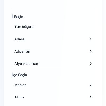
İl Seçin
Tüm Bölgeler
Adana
Adıyaman
Afyonkarahisar
İlçe Seçin
Ağrı
Merkez
Amasya
Almus
Ankara