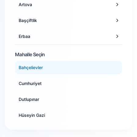
Artova
Antalya
Başçiftlik
Artvin
Erbaa
Aydın
Niksar
Mahalle Seçin
Balıkesir
Bahçelievler
Pazar
Bilecik
Cumhuriyet
Reşadiye
Bingöl
Dutlupınar
Sulusaray
Bitlis
Hüseyin Gazi
Turhal
Bolu
İstasyon
Yeşilyurt
Burdur