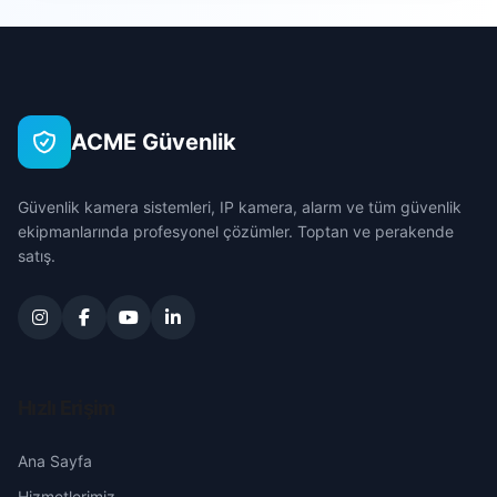
Kışla
Zile
Bursa
Minareikebir
Çanakkale
ACME Güvenlik
Sakiler
Çankırı
Güvenlik kamera sistemleri, IP kamera, alarm ve tüm güvenlik
Şeyhali
Çorum
ekipmanlarında profesyonel çözümler. Toptan ve perakende
satış.
Yunusemre
Denizli
Yeni
Diyarbakır
Edirne
Hızlı Erişim
Elazığ
Ana Sayfa
Hizmetlerimiz