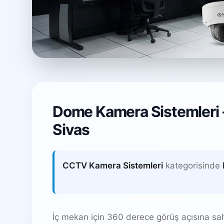
Dome Kamera Si
Dome Kamera Sistemleri -
Hürriyet Mahallesi, Gürün / Sivas
Sivas
CCTV Kamera Sistemleri
kategorisinde
İç mekan için 360 derece görüş açısına sa