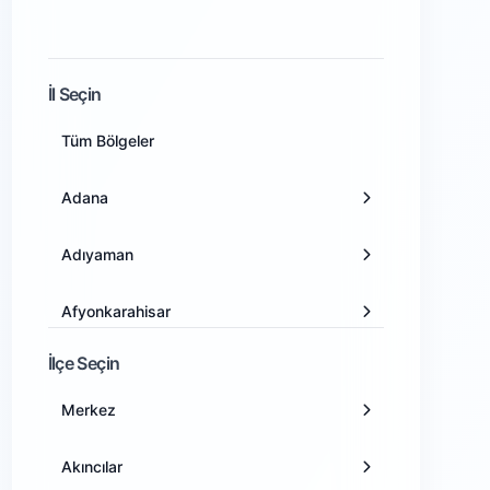
İl Seçin
Tüm Bölgeler
Adana
Adıyaman
Afyonkarahisar
İlçe Seçin
Ağrı
Merkez
Amasya
Akıncılar
Ankara