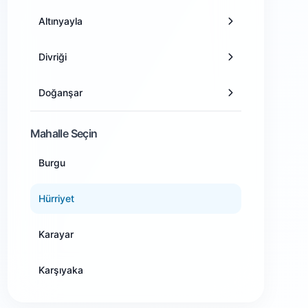
Altınyayla
Antalya
Divriği
Artvin
Doğanşar
Aydın
Gemerek
Mahalle Seçin
Balıkesir
Burgu
Gölova
Bilecik
Hürriyet
Gürün
Bingöl
Karayar
Hafik
Bitlis
Karşıyaka
İmranlı
Bolu
Kurtuluş
Kangal