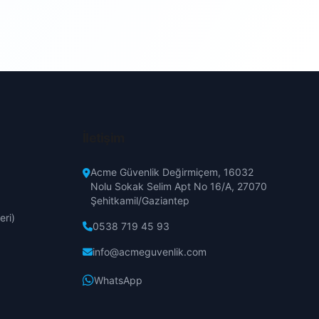
Erzincan
Erzurum
Eskişehir
Gaziantep
İletişim
Giresun
Acme Güvenlik Değirmiçem, 16032
Nolu Sokak Selim Apt No 16/A, 27070
Şehitkamil/Gaziantep
Hakkari
eri)
0538 719 45 93
Hatay
info@acmeguvenlik.com
WhatsApp
Isparta