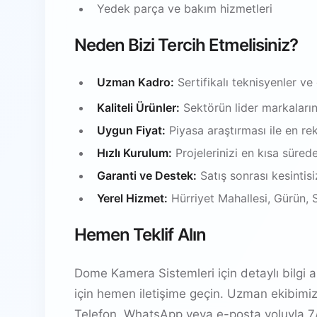
Yedek parça ve bakım hizmetleri
Neden Bizi Tercih Etmelisiniz?
Uzman Kadro:
Sertifikalı teknisyenler ve
Kaliteli Ürünler:
Sektörün lider markalarınd
Uygun Fiyat:
Piyasa araştırması ile en rek
Hızlı Kurulum:
Projelerinizi en kısa süred
Garanti ve Destek:
Satış sonrası kesintis
Yerel Hizmet:
Hürriyet Mahallesi, Gürün, 
Hemen Teklif Alın
Dome Kamera Sistemleri için detaylı bilgi al
için hemen iletişime geçin. Uzman ekibimi
Telefon, WhatsApp veya e-posta yoluyla 7/2