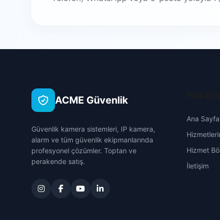
Hızlı Eri
ACME Güvenlik
Ana Sayfa
Güvenlik kamera sistemleri, IP kamera,
Hizmetleri
alarm ve tüm güvenlik ekipmanlarında
Hizmet Böl
profesyonel çözümler. Toptan ve
perakende satış.
İletişim