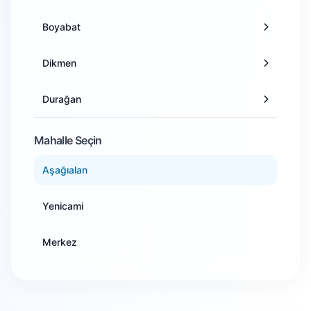
Ankara
Boyabat
Antalya
Dikmen
Artvin
Durağan
Aydın
Erfelek
Mahalle Seçin
Balıkesir
Aşağıalan
Gerze
Bilecik
Yenicami
Saraydüzü
Bingöl
Merkez
Türkeli
Bitlis
Bolu