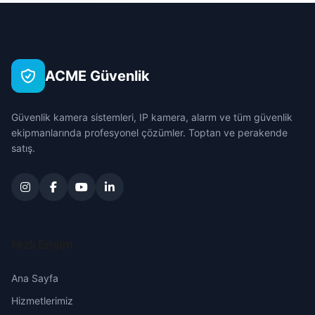
Burdur
Bursa
ACME Güvenlik
Çanakkale
Güvenlik kamera sistemleri, IP kamera, alarm ve tüm güvenlik
Çankırı
ekipmanlarında profesyonel çözümler. Toptan ve perakende
satış.
Çorum
Denizli
Diyarbakır
Hızlı Erişim
Edirne
Ana Sayfa
Hizmetlerimiz
Elazığ