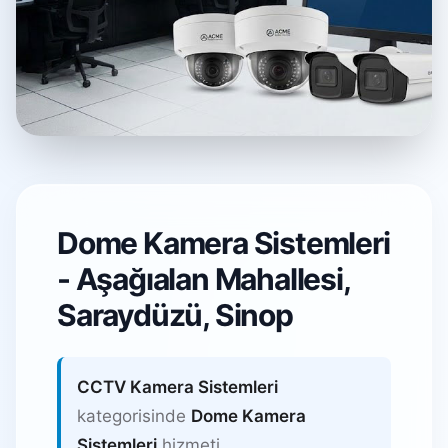
Dome Kamera
Sistemleri
Dome Kamera Sistemleri
- Aşağıalan Mahallesi,
Aşağıalan Mahallesi, Saraydüzü /
Sinop
Saraydüzü, Sinop
CCTV Kamera Sistemleri
kategorisinde
Dome Kamera
Sistemleri
hizmeti