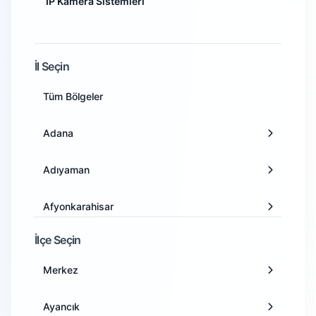
IP Kamera Sistemleri
İl Seçin
Tüm Bölgeler
Adana
Adıyaman
Afyonkarahisar
İlçe Seçin
Ağrı
Merkez
Amasya
Ayancık