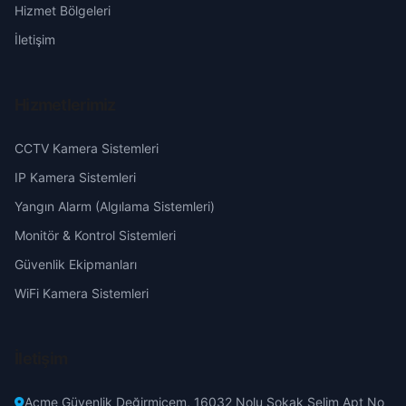
Hizmet Bölgeleri
Erzincan
İletişim
Erzurum
Hizmetlerimiz
Eskişehir
CCTV Kamera Sistemleri
IP Kamera Sistemleri
Gaziantep
Yangın Alarm (Algılama Sistemleri)
Giresun
Monitör & Kontrol Sistemleri
Güvenlik Ekipmanları
Hakkari
WiFi Kamera Sistemleri
Hatay
İletişim
Isparta
Acme Güvenlik Değirmiçem, 16032 Nolu Sokak Selim Apt No