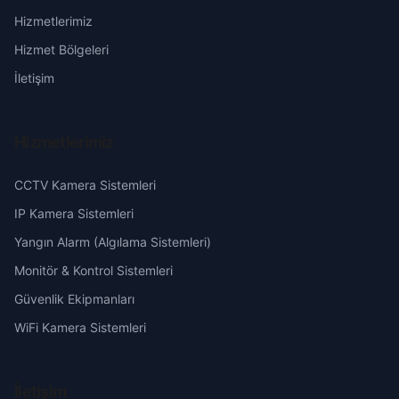
Hizmetlerimiz
Aşağı Yazıcı
Erzincan
Hizmet Bölgeleri
Atatürk
İletişim
Erzurum
Aydınlık
Eskişehir
Hizmetlerimiz
Bağmusa
Gaziantep
CCTV Kamera Sistemleri
Bakışlar
IP Kamera Sistemleri
Giresun
Yangın Alarm (Algılama Sistemleri)
Banarlı
Hakkari
Monitör & Kontrol Sistemleri
Güvenlik Ekipmanları
Batıkent
Hatay
WiFi Kamera Sistemleri
Beğler
Isparta
İletişim
Beykapısı