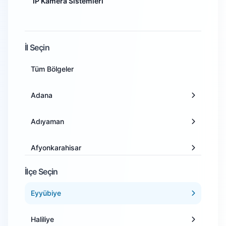
IP Kamera Sistemleri
İl Seçin
Tüm Bölgeler
Adana
Adıyaman
Afyonkarahisar
İlçe Seçin
Ağrı
Eyyübiye
Amasya
Haliliye