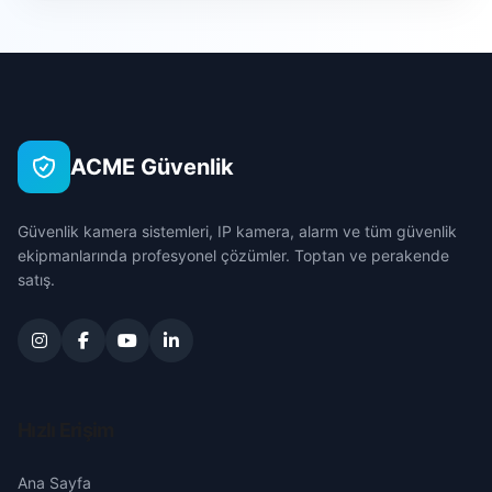
Akçamescit
Hilvan
Burdur
Akdilek
Bozova
Bursa
Akmağara
Halfeti
Çanakkale
ACME Güvenlik
Akören
Çankırı
Güvenlik kamera sistemleri, IP kamera, alarm ve tüm güvenlik
Altın
Çorum
ekipmanlarında profesyonel çözümler. Toptan ve perakende
satış.
Altınbaşak
Denizli
Aşağı Coşkunlar
Diyarbakır
Aşağı Hamedan
Edirne
Hızlı Erişim
Aşağı Koçarlı
Elazığ
Ana Sayfa