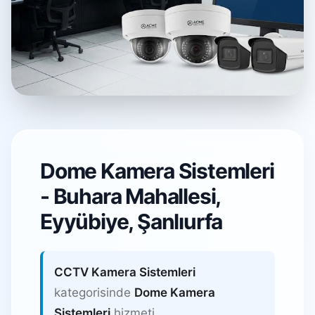
Dome Kamera
Sistemleri
Dome Kamera Sistemleri
- Buhara Mahallesi,
Buhara Mahallesi, Eyyübiye /
Şanlıurfa
Eyyübiye, Şanlıurfa
CCTV Kamera Sistemleri
kategorisinde
Dome Kamera
Sistemleri
hizmeti