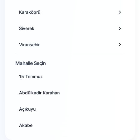
Ankara
Karaköprü
Antalya
Siverek
Artvin
Viranşehir
Aydın
Birecik
Mahalle Seçin
Balıkesir
15 Temmuz
Suruç
Bilecik
Abdülkadir Karahan
Ceylanpınar
Bingöl
Açıkuyu
Akçakale
Bitlis
Akabe
Harran
Bolu