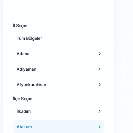
İl Seçin
Tüm Bölgeler
Adana
Adıyaman
Afyonkarahisar
İlçe Seçin
Ağrı
İlkadım
Amasya
Atakum
Ankara