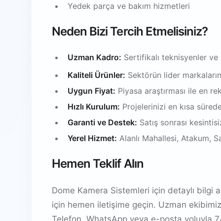
Yedek parça ve bakım hizmetleri
Neden Bizi Tercih Etmelisiniz?
Uzman Kadro:
Sertifikalı teknisyenler ve
Kaliteli Ürünler:
Sektörün lider markalarınd
Uygun Fiyat:
Piyasa araştırması ile en rek
Hızlı Kurulum:
Projelerinizi en kısa süred
Garanti ve Destek:
Satış sonrası kesintis
Yerel Hizmet:
Alanlı Mahallesi, Atakum, 
Hemen Teklif Alın
Dome Kamera Sistemleri için detaylı bilgi al
için hemen iletişime geçin. Uzman ekibimi
Telefon, WhatsApp veya e-posta yoluyla 7/2