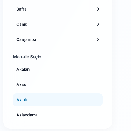
Bafra
Antalya
Canik
Artvin
Çarşamba
Aydın
Havza
Mahalle Seçin
Balıkesir
Akalan
Kavak
Bilecik
Aksu
Ladik
Bingöl
Alanlı
Salıpazarı
Bitlis
Aslandamı
Tekkeköy
Bolu
Atakent
Terme