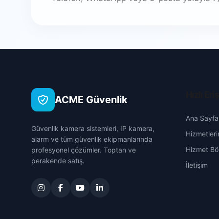
Hızlı Eri
ACME Güvenlik
Ana Sayfa
Güvenlik kamera sistemleri, IP kamera,
Hizmetleri
alarm ve tüm güvenlik ekipmanlarında
Hizmet Böl
profesyonel çözümler. Toptan ve
perakende satış.
İletişim