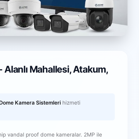
stemleri
 Alanlı Mahallesi, Atakum,
n
Dome Kamera Sistemleri
hizmeti
hip vandal proof dome kameralar. 2MP ile