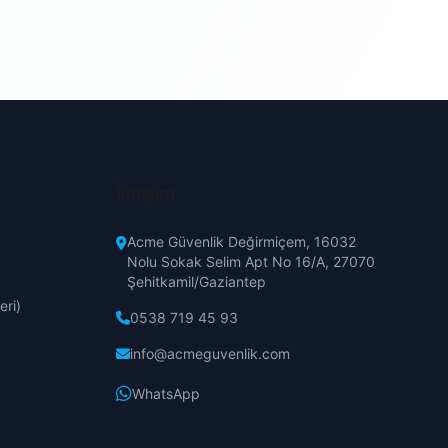
Elma
Erzincan
Erikli
Erzurum
Esenevler
Eskişehir
Güzelyalı
Gaziantep
İletişim
Güzelyurt
Giresun
Acme Güvenlik Değirmiçem, 16032
Nolu Sokak Selim Apt No 16/A, 27070
İnönü
Şehitkamil/Gaziantep
Hakkari
eri)
0538 719 45 93
İncesu
Hatay
info@acmeguvenlik.com
İstiklal
WhatsApp
Isparta
Kamalı