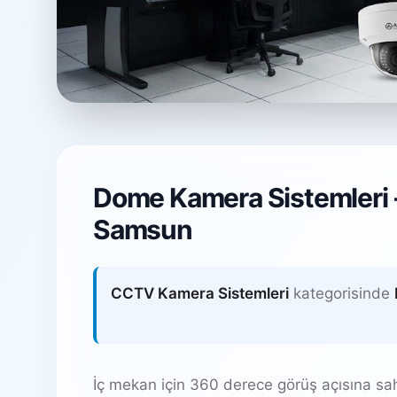
Dome Kamera Si
Dome Kamera Sistemleri -
Alanlı Mahallesi, Atakum / Samsu
Samsun
CCTV Kamera Sistemleri
kategorisinde
İç mekan için 360 derece görüş açısına sa