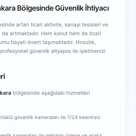
kara Bölgesinde Güvenlik İhtiyacı
nde artan ticari aktivite, sanayi tesisleri ve
yacı da artmaktadır. Hem konut hem de ticari
ulumu hayati önem taşımaktadır. Hırsızlık,
 profesyonel güvenlik altyapısı ile işletmenizi
ri
nkara
bölgesinde aşağıdaki hizmetleri
üklü güvenlik kameraları ile 7/24 kesintisiz
venlik kameraları ile gelişmiş izleme ve analiz