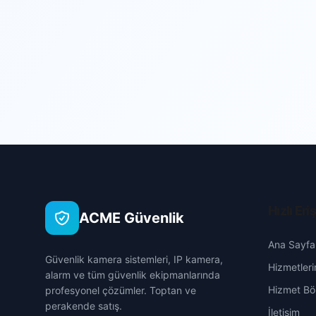
Hızlı Eri
ACME Güvenlik
Ana Sayfa
Güvenlik kamera sistemleri, IP kamera,
Hizmetleri
alarm ve tüm güvenlik ekipmanlarında
Hizmet Böl
profesyonel çözümler. Toptan ve
perakende satış.
İletişim