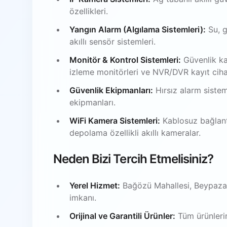
özellikleri.
Yangın Alarm (Algılama Sistemleri):
Su, g
akıllı sensör sistemleri.
Monitör & Kontrol Sistemleri:
Güvenlik ka
izleme monitörleri ve NVR/DVR kayıt ciha
Güvenlik Ekipmanları:
Hırsız alarm sistem
ekipmanları.
WiFi Kamera Sistemleri:
Kablosuz bağlantı
depolama özellikli akıllı kameralar.
Neden Bizi Tercih Etmelisiniz?
Yerel Hizmet:
Bağözü Mahallesi, Beypazar
imkanı.
Orijinal ve Garantili Ürünler:
Tüm ürünlerim