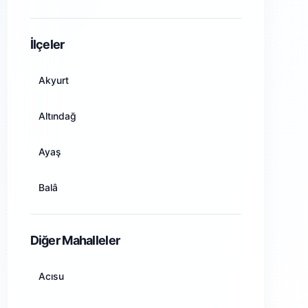
Amasya
İlçeler
Ankara
Akyurt
Antalya
Altındağ
Artvin
Ayaş
Aydın
Balâ
Balıkesir
Beypazarı
Diğer Mahalleler
Bilecik
Çamlıdere
Acısu
Bingöl
Çankaya