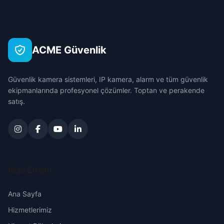
Emine Tevfika Ayaşlı
Çanakkale
Gölbaşı
Ferahfaki
Çankırı
Güdül
ACME Güvenlik
Hacı Recep
Çorum
Haymana
Güvenlik kamera sistemleri, IP kamera, alarm ve tüm güvenlik
Hacıveliçelebi
Denizli
ekipmanlarında profesyonel çözümler. Toptan ve perakende
Kahramankazan
satış.
Hacıveli
Diyarbakır
Kalecik
Şeker
Edirne
Keçiören
Seymen
Elazığ
Hızlı Erişim
Kızılcahamam
Yeni
Erzincan
Ana Sayfa
Mamak
Hizmetlerimiz
Erzurum
Nallıhan