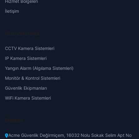
Hizmet Bölgeleri
Eskişehir
İletişim
Polatlı
Gaziantep
Pursaklar
Hizmetlerimiz
Giresun
CCTV Kamera Sistemleri
Sincan
Hakkari
IP Kamera Sistemleri
Şereflikoçhisar
Yangın Alarm (Algılama Sistemleri)
Hatay
Monitör & Kontrol Sistemleri
Yenimahalle
Güvenlik Ekipmanları
Isparta
WiFi Kamera Sistemleri
Mersin
İletişim
İstanbul
Acme Güvenlik Değirmiçem, 16032 Nolu Sokak Selim Apt No
İzmir