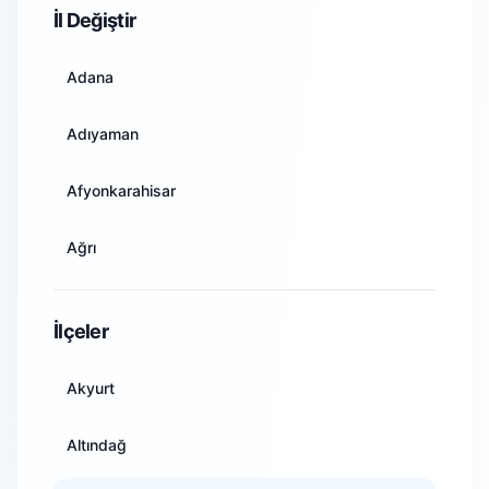
İl Değiştir
Adana
Adıyaman
Afyonkarahisar
Ağrı
Amasya
İlçeler
Ankara
Akyurt
Antalya
Altındağ
Artvin