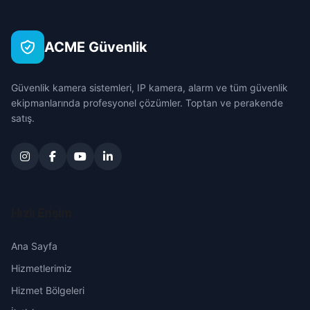
Lozan
Çankırı
ACME Güvenlik
Müftüselim
Çorum
Güvenlik kamera sistemleri, IP kamera, alarm ve tüm güvenlik
Yücekapı
Denizli
ekipmanlarında profesyonel çözümler. Toptan ve perakende
satış.
Diyarbakır
Edirne
Elazığ
Hızlı Erişim
Erzincan
Ana Sayfa
Hizmetlerimiz
Erzurum
Hizmet Bölgeleri
Eskişehir