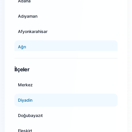
Adana
Adıyaman
Afyonkarahisar
Ağrı
Amasya
İlçeler
Ankara
Merkez
Antalya
Diyadin
Artvin
Doğubayazıt
Aydın
Eleşkirt