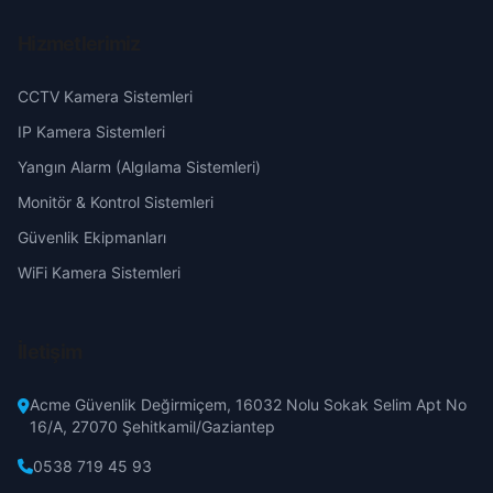
Gaziantep
Hizmetlerimiz
Giresun
CCTV Kamera Sistemleri
Hakkari
IP Kamera Sistemleri
Yangın Alarm (Algılama Sistemleri)
Hatay
Monitör & Kontrol Sistemleri
Güvenlik Ekipmanları
Isparta
WiFi Kamera Sistemleri
Mersin
İletişim
İstanbul
Acme Güvenlik Değirmiçem, 16032 Nolu Sokak Selim Apt No
İzmir
16/A, 27070 Şehitkamil/Gaziantep
0538 719 45 93
Kars