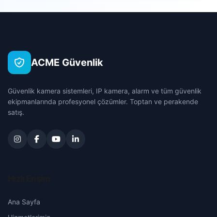
Cumhuriyet
Çanakkale
Cami
Çankırı
ACME Güvenlik
Fatih
Çorum
Güvenlik kamera sistemleri, IP kamera, alarm ve tüm güvenlik
Fırat
Denizli
ekipmanlarında profesyonel çözümler. Toptan ve perakende
satış.
Gazi
Diyarbakır
Girne
Edirne
Hacı Yusuf
Elazığ
Hızlı Erişim
Karagöz
Erzincan
Ana Sayfa