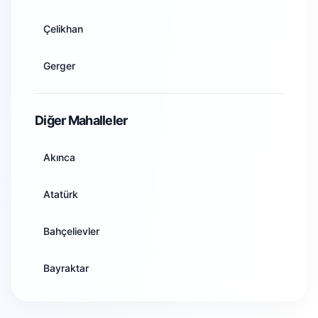
Artvin
Çelikhan
Aydın
Gerger
Balıkesir
Gölbaşı
Diğer Mahalleler
Bilecik
Kahta
Akınca
Bingöl
Samsat
Atatürk
Bitlis
Sincik
Bahçelievler
Bolu
Tut
Bayraktar
Burdur
Buhari
Bursa