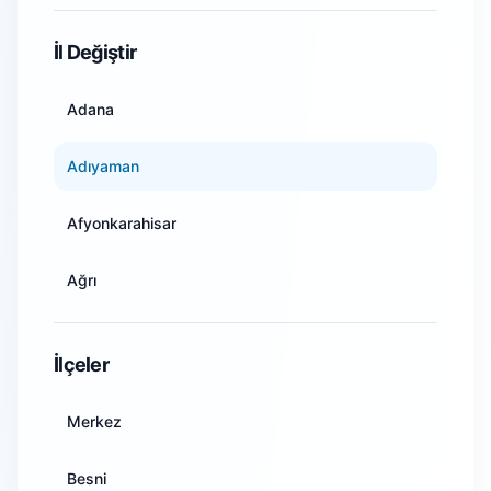
WiFi Kamera Sistemleri
İl Değiştir
Adana
Adıyaman
Afyonkarahisar
Ağrı
Amasya
İlçeler
Ankara
Merkez
Antalya
Besni