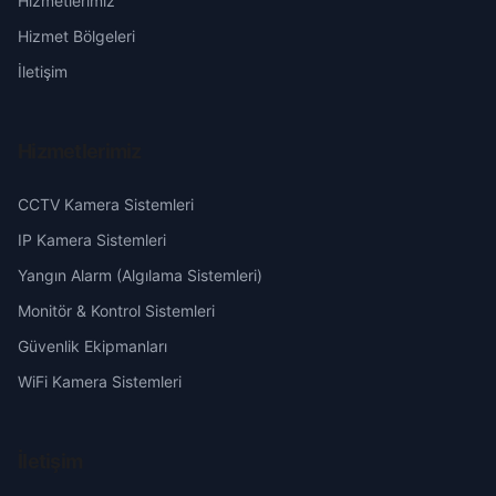
Hizmetlerimiz
Karşıyaka
Erzurum
Hizmet Bölgeleri
Kubilay
Eskişehir
İletişim
Menderes
Gaziantep
Hizmetlerimiz
Mustafa Kemal
Giresun
CCTV Kamera Sistemleri
Tecel
Hakkari
IP Kamera Sistemleri
Yangın Alarm (Algılama Sistemleri)
Turgut Özal
Hatay
Monitör & Kontrol Sistemleri
Güvenlik Ekipmanları
Yavuz Selim
Isparta
WiFi Kamera Sistemleri
Yeni
Mersin
İletişim
Zafer
İstanbul