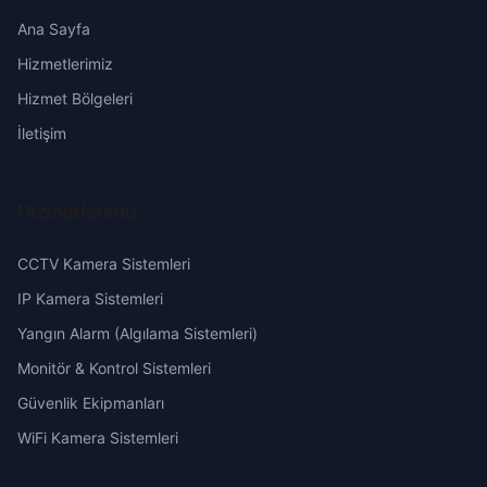
Erzincan
Ana Sayfa
Hizmetlerimiz
Erzurum
Hizmet Bölgeleri
Eskişehir
İletişim
Gaziantep
Hizmetlerimiz
Giresun
CCTV Kamera Sistemleri
Hakkari
IP Kamera Sistemleri
Yangın Alarm (Algılama Sistemleri)
Hatay
Monitör & Kontrol Sistemleri
Güvenlik Ekipmanları
Isparta
WiFi Kamera Sistemleri
Mersin