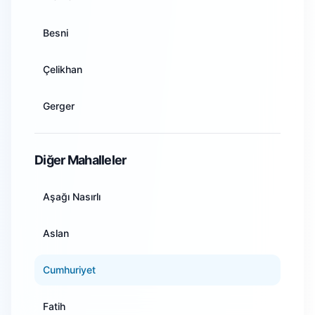
Antalya
Besni
Artvin
Çelikhan
Aydın
Gerger
Balıkesir
Gölbaşı
Diğer Mahalleler
Bilecik
Kahta
Aşağı Nasırlı
Bingöl
Samsat
Aslan
Bitlis
Sincik
Cumhuriyet
Bolu
Tut
Fatih
Burdur