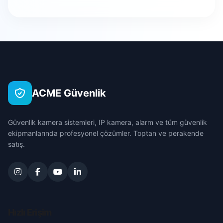
Hürriyet
Bursa
Kahraman
Çanakkale
Karabahşılı
Çankırı
ACME Güvenlik
Kurşunlu
Çorum
Güvenlik kamera sistemleri, IP kamera, alarm ve tüm güvenlik
Mimar Sinan
Denizli
ekipmanlarında profesyonel çözümler. Toptan ve perakende
satış.
Yavuz Selim
Diyarbakır
Yeni
Edirne
Yenikent
Elazığ
Hızlı Erişim