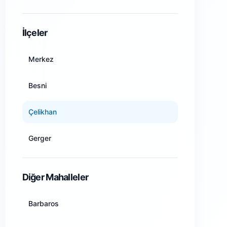
Amasya
İlçeler
Ankara
Merkez
Antalya
Besni
Artvin
Çelikhan
Aydın
Gerger
Balıkesir
Gölbaşı
Diğer Mahalleler
Bilecik
Kahta
Barbaros
Bingöl
Samsat