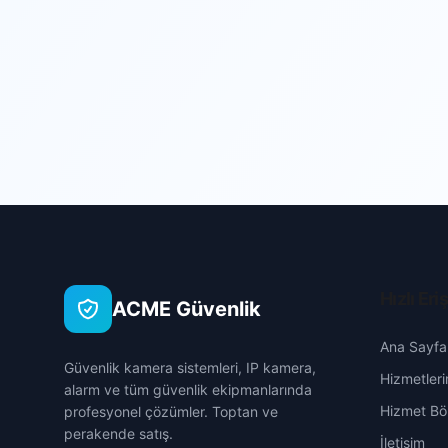
Hızlı Eri
ACME Güvenlik
Ana Sayfa
Güvenlik kamera sistemleri, IP kamera,
Hizmetleri
alarm ve tüm güvenlik ekipmanlarında
Hizmet Böl
profesyonel çözümler. Toptan ve
perakende satış.
İletişim