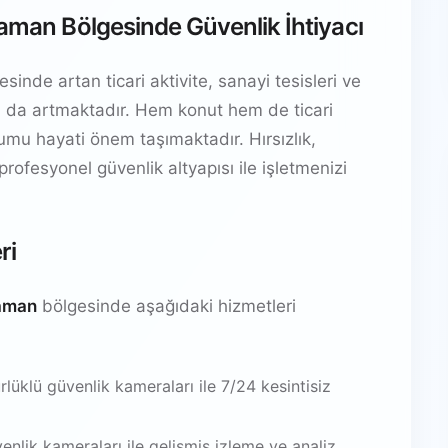
yaman Bölgesinde Güvenlik İhtiyacı
inde artan ticari aktivite, sanayi tesisleri ve
yacı da artmaktadır. Hem konut hem de ticari
ulumu hayati önem taşımaktadır. Hırsızlık,
 profesyonel güvenlik altyapısı ile işletmenizi
ri
yaman
bölgesinde aşağıdaki hizmetleri
üklü güvenlik kameraları ile 7/24 kesintisiz
venlik kameraları ile gelişmiş izleme ve analiz