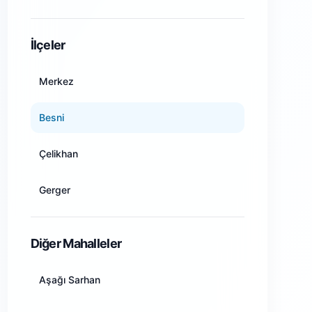
Amasya
İlçeler
Ankara
Merkez
Antalya
Besni
Artvin
Çelikhan
Aydın
Gerger
Balıkesir
Gölbaşı
Diğer Mahalleler
Bilecik
Kahta
Aşağı Sarhan
Bingöl
Samsat