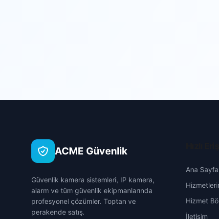
Hızlı Eri
ACME Güvenlik
Ana Sayfa
Güvenlik kamera sistemleri, IP kamera,
Hizmetleri
alarm ve tüm güvenlik ekipmanlarında
Hizmet Böl
profesyonel çözümler. Toptan ve
perakende satış.
İletişim