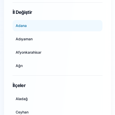
WiFi Kamera Sistemleri
İl Değiştir
Adana
Adıyaman
Afyonkarahisar
Ağrı
Amasya
İlçeler
Ankara
Aladağ
Antalya
Ceyhan