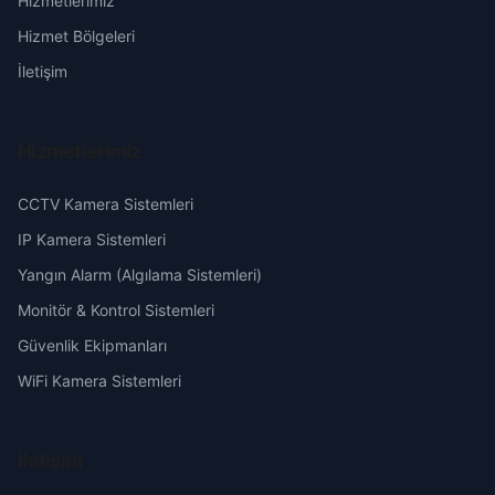
Hizmetlerimiz
Göztepe
Erzurum
Hizmet Bölgeleri
Gültepe
Eskişehir
İletişim
Hakkıbeyli
Gaziantep
Hizmetlerimiz
Hasanağa
Giresun
CCTV Kamera Sistemleri
İstasyon
Hakkari
IP Kamera Sistemleri
Yangın Alarm (Algılama Sistemleri)
Karayusuflu
Hatay
Monitör & Kontrol Sistemleri
Güvenlik Ekipmanları
Karlık
Isparta
WiFi Kamera Sistemleri
Kızıltepe
Mersin
İletişim
Küçükbaklalı
İstanbul