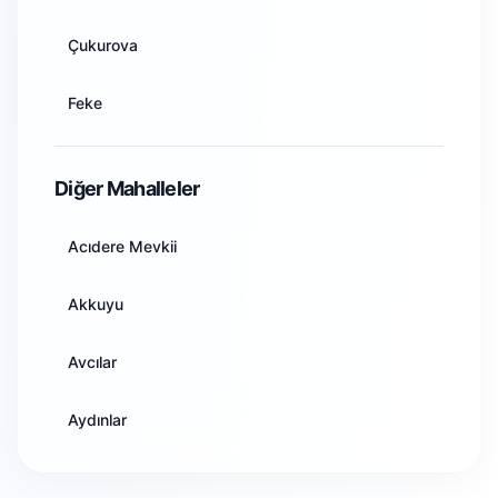
Artvin
Çukurova
Aydın
Feke
Balıkesir
İmamoğlu
Diğer Mahalleler
Bilecik
Karaisalı
Acıdere Mevkii
Bingöl
Karataş
Akkuyu
Bitlis
Kozan
Avcılar
Bolu
Pozantı
Aydınlar
Burdur
Saimbeyli
Balcalı
Bursa