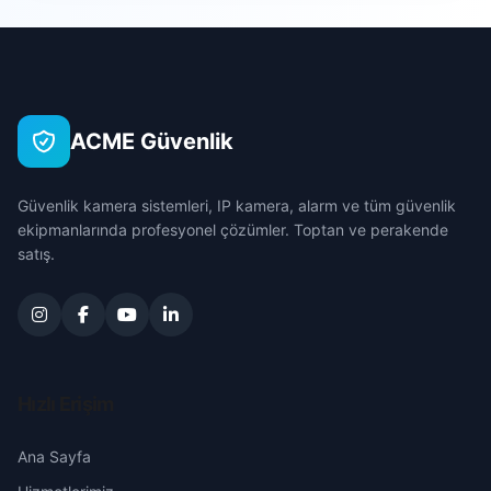
Sarıçam
Beyceli
Çanakkale
Seyhan
Boynuyoğun
Çankırı
Tufanbeyli
ACME Güvenlik
Boztepe
Çorum
Yumurtalık
Güvenlik kamera sistemleri, IP kamera, alarm ve tüm güvenlik
Buruk Cumhuriyet
Denizli
ekipmanlarında profesyonel çözümler. Toptan ve perakende
Yüreğir
satış.
Cerenli
Diyarbakır
Çiçekli
Edirne
Dağcı
Elazığ
Hızlı Erişim
Ertuğrulgazi
Erzincan
Ana Sayfa