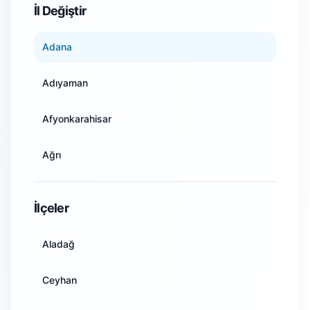
İl Değiştir
Adana
Adıyaman
Afyonkarahisar
Ağrı
Amasya
İlçeler
Ankara
Aladağ
Antalya
Ceyhan
Artvin