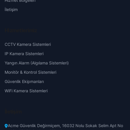
Hizmet Bölgeleri
Hacıyusuf
Eskişehir
İletişim
Halı
Gaziantep
Hizmetlerimiz
Hasırağacı
Giresun
CCTV Kamera Sistemleri
Helvacı
Hakkari
IP Kamera Sistemleri
Yangın Alarm (Algılama Sistemleri)
İskele
Hatay
Monitör & Kontrol Sistemleri
Güvenlik Ekipmanları
İsmail
Isparta
WiFi Kamera Sistemleri
Kapı
Mersin
İletişim
Karagöç
İstanbul
Acme Güvenlik Değirmiçem, 16032 Nolu Sokak Selim Apt No
Kargaş
İzmir