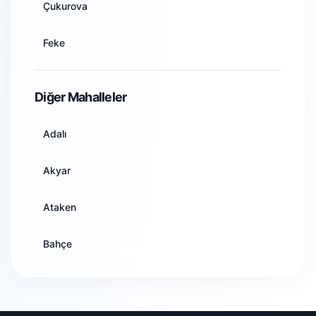
Çukurova
Aydın
Feke
Balıkesir
İmamoğlu
Diğer Mahalleler
Bilecik
Karaisalı
Adalı
Bingöl
Karataş
Akyar
Bitlis
Kozan
Ataken
Bolu
Pozantı
Bahçe
Burdur
Saimbeyli
Bebekli
Bursa
Sarıçam