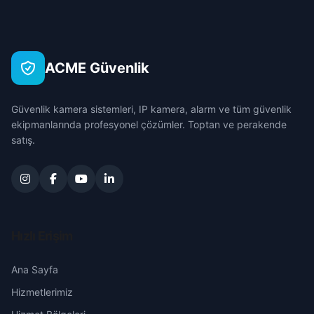
Büyük
Çanakkale
Seyhan
Çakır
Çankırı
Tufanbeyli
ACME Güvenlik
Cemaliye
Çorum
Yumurtalık
Güvenlik kamera sistemleri, IP kamera, alarm ve tüm güvenlik
Çırık
Denizli
ekipmanlarında profesyonel çözümler. Toptan ve perakende
Yüreğir
satış.
Değirmen
Diyarbakır
Dolaplı
Edirne
Gökçeli
Elazığ
Hızlı Erişim
Hacıhasan
Erzincan
Ana Sayfa
Hizmetlerimiz
Hacıömer
Erzurum