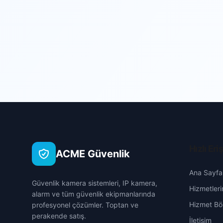
Hızlı Eri
ACME Güvenlik
Ana Sayfa
Güvenlik kamera sistemleri, IP kamera,
Hizmetleri
alarm ve tüm güvenlik ekipmanlarında
Hizmet Böl
profesyonel çözümler. Toptan ve
perakende satış.
İletişim