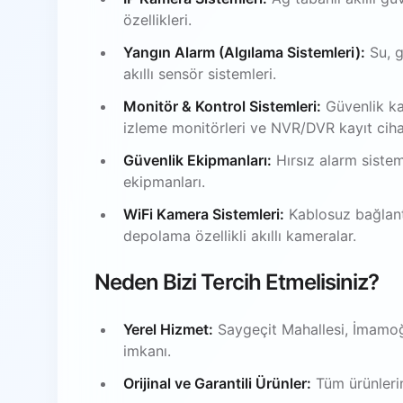
özellikleri.
Yangın Alarm (Algılama Sistemleri):
Su, g
akıllı sensör sistemleri.
Monitör & Kontrol Sistemleri:
Güvenlik ka
izleme monitörleri ve NVR/DVR kayıt ciha
Güvenlik Ekipmanları:
Hırsız alarm sistem
ekipmanları.
WiFi Kamera Sistemleri:
Kablosuz bağlantı
depolama özellikli akıllı kameralar.
Neden Bizi Tercih Etmelisiniz?
Yerel Hizmet:
Saygeçit Mahallesi, İmamoğ
imkanı.
Orijinal ve Garantili Ürünler:
Tüm ürünlerim