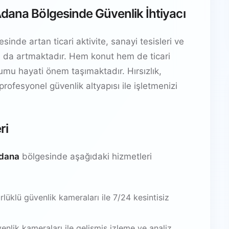
dana Bölgesinde Güvenlik İhtiyacı
nde artan ticari aktivite, sanayi tesisleri ve
yacı da artmaktadır. Hem konut hem de ticari
ulumu hayati önem taşımaktadır. Hırsızlık,
 profesyonel güvenlik altyapısı ile işletmenizi
ri
Adana
bölgesinde aşağıdaki hizmetleri
üklü güvenlik kameraları ile 7/24 kesintisiz
venlik kameraları ile gelişmiş izleme ve analiz