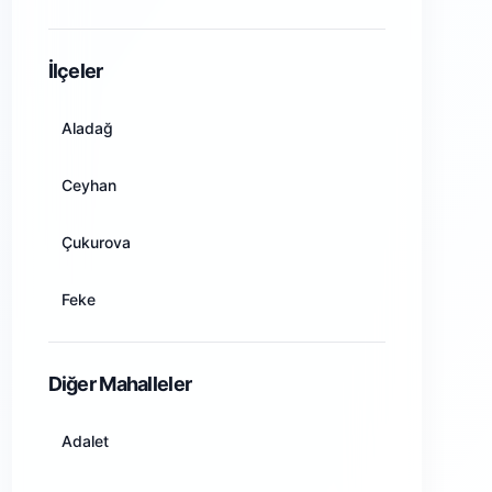
Amasya
İlçeler
Ankara
Aladağ
Antalya
Ceyhan
Artvin
Çukurova
Aydın
Feke
Balıkesir
İmamoğlu
Diğer Mahalleler
Bilecik
Karaisalı
Adalet
Bingöl
Karataş