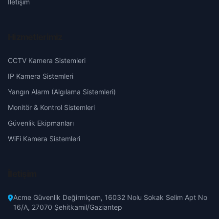
İletişim
Kösele
Gaziantep
Hizmetlerimiz
Kuzucak
Giresun
CCTV Kamera Sistemleri
Musahacılı
Hakkari
IP Kamera Sistemleri
Yangın Alarm (Algılama Sistemleri)
Oruçoğlu
Hatay
Monitör & Kontrol Sistemleri
Güvenlik Ekipmanları
Ortaköy
Isparta
WiFi Kamera Sistemleri
Paşalı
Mersin
İletişim
Süleymaniye
İstanbul
Acme Güvenlik Değirmiçem, 16032 Nolu Sokak Selim Apt No
Tokmanaklı
İzmir
16/A, 27070 Şehitkamil/Gaziantep