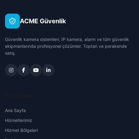
Değirmenli
Çankırı
Tufanbeyli
ACME Güvenlik
Gedikli
Çorum
Yumurtalık
Güvenlik kamera sistemleri, IP kamera, alarm ve tüm güvenlik
Gökçe
Denizli
ekipmanlarında profesyonel çözümler. Toptan ve perakende
Yüreğir
satış.
Gürdülü
Diyarbakır
Hacımusalı
Edirne
İslam
Elazığ
Hızlı Erişim
Karacaoğlan
Erzincan
Ana Sayfa
Hizmetlerimiz
Karakayalı
Erzurum
Hizmet Bölgeleri
Kireçli
Eskişehir