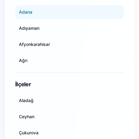
Adana
Adıyaman
Afyonkarahisar
Ağrı
Amasya
İlçeler
Ankara
Aladağ
Antalya
Ceyhan
Artvin
Çukurova