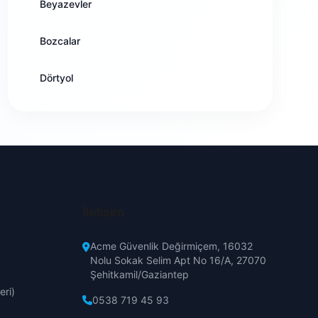
Beyazevler
Bitlis
Kozan
Bozcalar
Bolu
Pozantı
Dörtyol
Burdur
Saimbeyli
Esentepe
Bursa
Sarıçam
Fadıl
Çanakkale
Seyhan
Güzelyalı
Çankırı
Tufanbeyli
İletişim
Huzurevleri
Çorum
Yumurtalık
Acme Güvenlik Değirmiçem, 16032
Nolu Sokak Selim Apt No 16/A, 27070
Kabalı
Denizli
Şehitkamil/Gaziantep
Yüreğir
eri)
Karslılar
0538 719 45 93
Diyarbakır