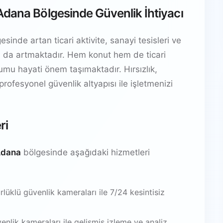
Adana Bölgesinde Güvenlik İhtiyacı
nde artan ticari aktivite, sanayi tesisleri ve
yacı da artmaktadır. Hem konut hem de ticari
ulumu hayati önem taşımaktadır. Hırsızlık,
 profesyonel güvenlik altyapısı ile işletmenizi
ri
Adana
bölgesinde aşağıdaki hizmetleri
üklü güvenlik kameraları ile 7/24 kesintisiz
venlik kameraları ile gelişmiş izleme ve analiz