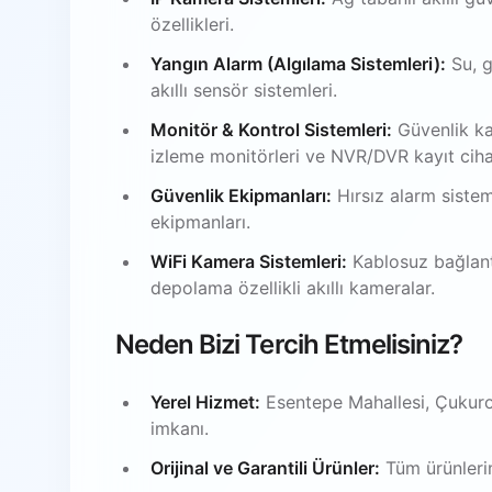
özellikleri.
Yangın Alarm (Algılama Sistemleri):
Su, g
akıllı sensör sistemleri.
Monitör & Kontrol Sistemleri:
Güvenlik ka
izleme monitörleri ve NVR/DVR kayıt ciha
Güvenlik Ekipmanları:
Hırsız alarm sistem
ekipmanları.
WiFi Kamera Sistemleri:
Kablosuz bağlantı
depolama özellikli akıllı kameralar.
Neden Bizi Tercih Etmelisiniz?
Yerel Hizmet:
Esentepe Mahallesi, Çukuro
imkanı.
Orijinal ve Garantili Ürünler:
Tüm ürünlerim