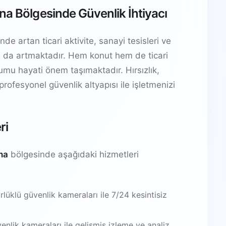
na Bölgesinde Güvenlik İhtiyacı
e artan ticari aktivite, sanayi tesisleri ve
yacı da artmaktadır. Hem konut hem de ticari
ulumu hayati önem taşımaktadır. Hırsızlık,
 profesyonel güvenlik altyapısı ile işletmenizi
ri
na
bölgesinde aşağıdaki hizmetleri
üklü güvenlik kameraları ile 7/24 kesintisiz
venlik kameraları ile gelişmiş izleme ve analiz