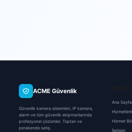
Hızlı Eri
ACME Güvenlik
Ana Sayfa
Güvenlik kamera sistemleri, IP kamera,
Hizmetleri
alarm ve tüm güvenlik ekipmanlarında
Hizmet Böl
profesyonel çözümler. Toptan ve
perakende satış.
İletişim