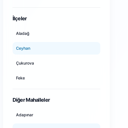
Amasya
İlçeler
Ankara
Aladağ
Antalya
Ceyhan
Artvin
Çukurova
Aydın
Feke
Balıkesir
İmamoğlu
Diğer Mahalleler
Bilecik
Karaisalı
Adapınar
Bingöl
Karataş